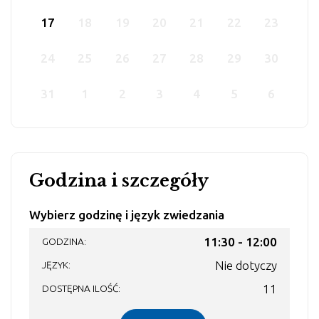
17
18
19
20
21
22
23
24
25
26
27
28
29
30
31
1
2
3
4
5
6
Godzina i szczegóły
Wybierz godzinę i język zwiedzania
11:30 - 12:00
Nie dotyczy
11