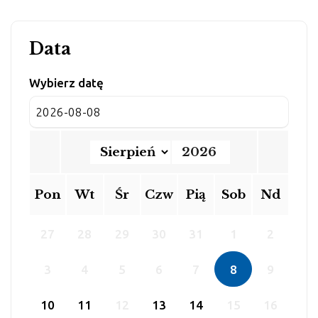
Data
Wybierz datę
Pon
Wt
Śr
Czw
Pią
Sob
Nd
27
28
29
30
31
1
2
3
4
5
6
7
8
9
10
11
12
13
14
15
16