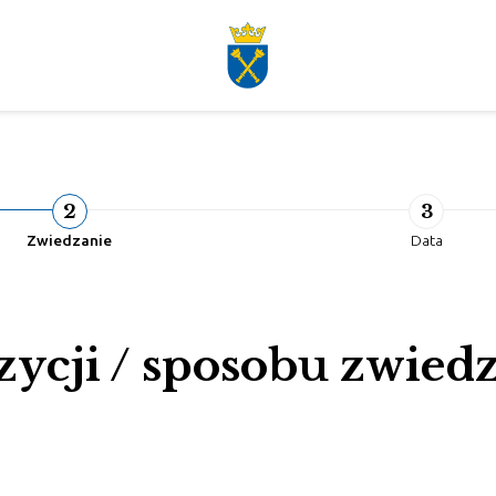
2
3
Zwiedzanie
Data
zycji / sposobu zwied