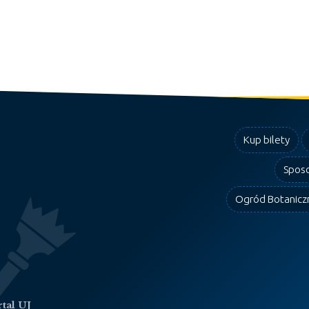
Kup bilety
Sposo
Ogród Botanicz
tal UJ